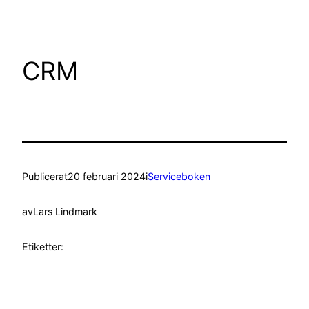
CRM
Publicerat
20 februari 2024
i
Serviceboken
av
Lars Lindmark
Etiketter: