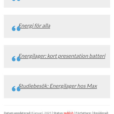
Energi för alla
Energilager: kort presentation batteri
Studiebesök: Energilager hos Max
Datum uppdaterad:
8 januari, 2025 |
Status:
publish
|
Författare:
|
Reviderad: