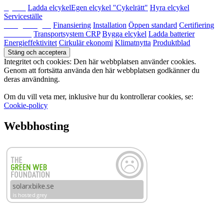
Cyklist
Ladda elcykel
Egen elcykel "Cykelrätt"
Hyra elcykel
Serviceställe
Fastighetsägare
Finansiering
Installation
Öppen standard
Certifiering
Lära mer
Transportsystem CRP
Bygga elcykel
Ladda batterier
Energieffektivitet
Cirkulär ekonomi
Klimatnytta
Produktblad
Integritet och cookies: Den här webbplatsen använder cookies.
Genom att fortsätta använda den här webbplatsen godkänner du
deras användning.
Om du vill veta mer, inklusive hur du kontrollerar cookies, se:
Cookie-policy
Webbhosting