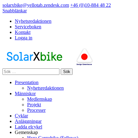
Hoppa
solarxbike@yellotab.zendesk.com
+46 (0)10-884 48 22
till
Snabblänkar
innehåll
Nyhetsredaktionen
(Tryck
Serviceboken
enter)
Kontakt
Logga in
Sök
efter:
Presentation
Nyhetsredaktionen
Människor
Medlemskap
Projekt
Processer
Cyklar
Anläggningar
Ladda elcykel
Gemenskap
Hyra Cargobike (Fellows)