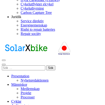
Cykelutflykter elcykel
Cykeluthyrning
Carbon Capture Tree
Juridik
Service direktiv
Energigemenskap
Right to repair batteries
Repair sociity
solarXbike
Ett nätverk av laddstationer för elcyklar
Sök
efter:
Presentation
Nyhetsredaktionen
Människor
Medlemskap
Projekt
Processer
Cyklar