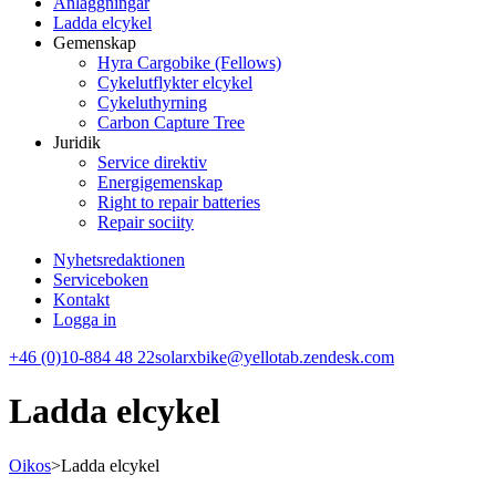
Anläggningar
Ladda elcykel
Gemenskap
Hyra Cargobike (Fellows)
Cykelutflykter elcykel
Cykeluthyrning
Carbon Capture Tree
Juridik
Service direktiv
Energigemenskap
Right to repair batteries
Repair sociity
Nyhetsredaktionen
Serviceboken
Kontakt
Logga in
+46 (0)10-884 48 22
solarxbike@yellotab.zendesk.com
Ladda elcykel
Oikos
>
Ladda elcykel